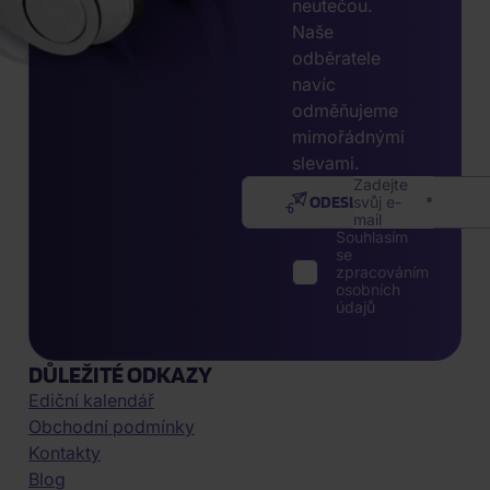
neutečou.
Naše
odběratele
navíc
odměňujeme
mimořádnými
slevami.
Zadejte
ODESLAT
svůj e-
mail
Souhlasím
se
zpracováním
osobních
údajů
DŮLEŽITÉ ODKAZY
Ediční kalendář
Obchodní podmínky
Kontakty
Blog