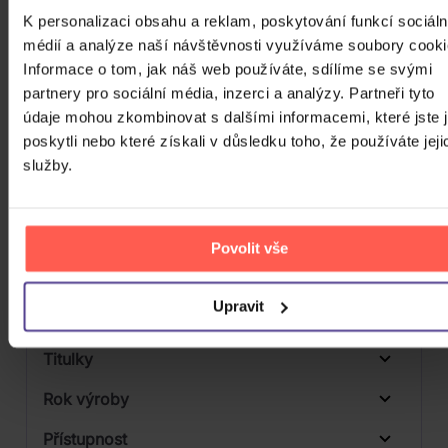
K personalizaci obsahu a reklam, poskytování funkcí sociáln
Počet DVD
médií a analýze naší návštěvnosti využíváme soubory cooki
2
Informace o tom, jak náš web používáte, sdílíme se svými
Počet BD
partnery pro sociální média, inzerci a analýzy. Partneři tyto
údaje mohou zkombinovat s dalšími informacemi, které jste 
Počet vinyl
poskytli nebo které získali v důsledku toho, že používáte jeji
Počet KiT
služby.
Balení média
Formát média
Povolit vše
Počet Platform Album
Plastový obal
Upravit
Zvuk
Titulky
Rok výroby
Přístupnost