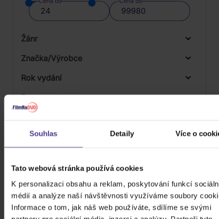
Cena od
Cena do
Žánr
Značka/Výrobce
Rok vydání
Stage & Screen
Od
Do
Dostupnost
Universal
Druh média
Skladem
Souhlas
Detaily
Více o cooki
3D
Počet CD
CD
Tato webová stránka používá cookies
Počet MC
K personalizaci obsahu a reklam, poskytování funkcí sociáln
Počet DVD
médií a analýze naší návštěvnosti využíváme soubory cooki
1
Informace o tom, jak náš web používáte, sdílíme se svými
Počet BD
partnery pro sociální média, inzerci a analýzy. Partneři tyto