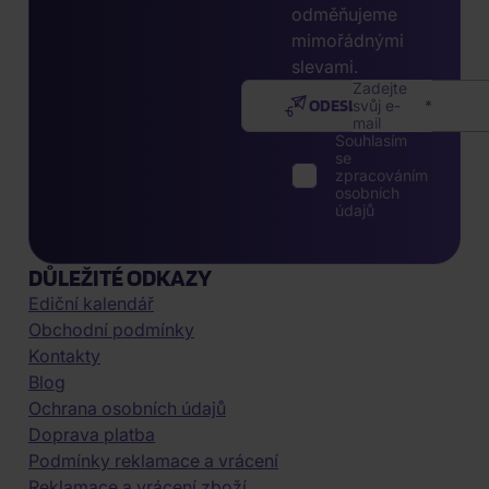
odměňujeme
mimořádnými
slevami.
Zadejte
ODESLAT
svůj e-
mail
Souhlasím
se
zpracováním
osobních
údajů
DŮLEŽITÉ ODKAZY
Ediční kalendář
Obchodní podmínky
Kontakty
Blog
Ochrana osobních údajů
Doprava platba
Podmínky reklamace a vrácení
Reklamace a vrácení zboží