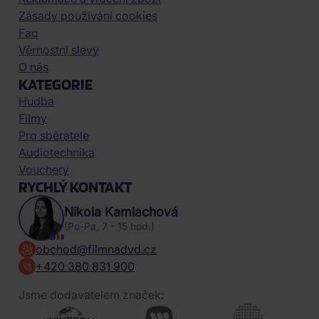
Zásady používání cookies
Faq
Věrnostní slevy
O nás
KATEGORIE
Hudba
Filmy
Pro sběratele
Audiotechnika
Vouchery
RYCHLÝ KONTAKT
Nikola Kamlachová
(Po-Pa, 7 - 15 hod.)
obchod@filmnadvd.cz
+420 380 831 900
Jsme dodavatelem značek: