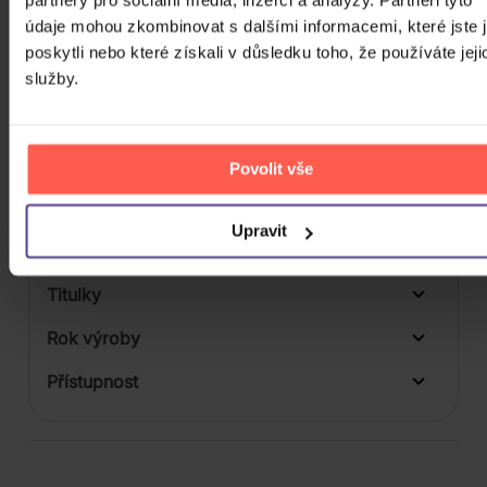
údaje mohou zkombinovat s dalšími informacemi, které jste 
Počet vinyl
poskytli nebo které získali v důsledku toho, že používáte jeji
Počet KiT
služby.
Balení média
Formát média
Povolit vše
Počet Platform Album
Plastový obal
Upravit
Zvuk
Titulky
Rok výroby
Přístupnost