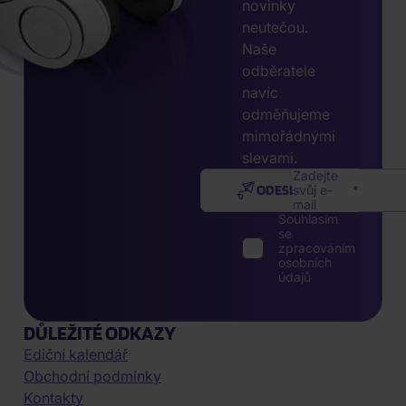
novinky
neutečou.
Naše
odběratele
navíc
odměňujeme
mimořádnými
slevami.
Zadejte
ODESLAT
svůj e-
mail
Souhlasím
se
zpracováním
osobních
údajů
DŮLEŽITÉ ODKAZY
Ediční kalendář
Obchodní podmínky
Kontakty