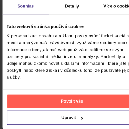
Počet DVD
Souhlas
Detaily
Více o cooki
Počet BD
Počet vinyl
Tato webová stránka používá cookies
K personalizaci obsahu a reklam, poskytování funkcí sociáln
Počet KiT
médií a analýze naší návštěvnosti využíváme soubory cooki
Balení média
Informace o tom, jak náš web používáte, sdílíme se svými
1
partnery pro sociální média, inzerci a analýzy. Partneři tyto
Formát média
údaje mohou zkombinovat s dalšími informacemi, které jste 
poskytli nebo které získali v důsledku toho, že používáte jeji
Počet Platform Album
služby.
Zvuk
LP
Titulky
Povolit vše
Rok výroby
Přístupnost
Upravit