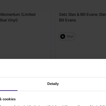
l: Momentum (Limited
Getz Stan & Bill Evans: Sta
lue Vinyl)
Bill Evans
Vinyl
759 Kč
Skladem
Detaily
DO KOŠÍKU
DO KOŠÍK
á cookies