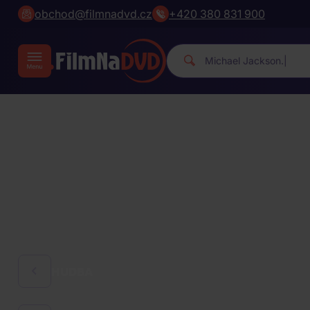
obchod@filmnadvd.cz
+420 380 831 900
Mic
|
HUDBA