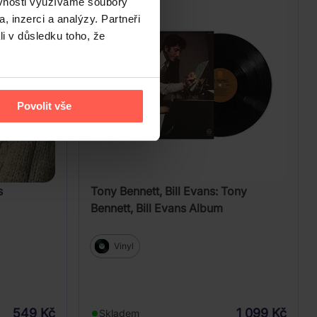
ěvnosti využíváme soubory
, inzerci a analýzy. Partneři
li v důsledku toho, že
Povolit vše
s
Tony Bennett, Bill Evans: Tony
Bennett, Bill Evans Album
Vinyl
549 Kč
1 099 Kč
Skladem