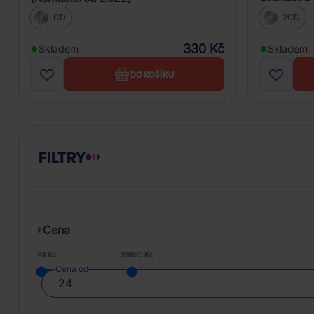
(Limited E
2CD
CD
330 Kč
Skladem
Skladem
DO KOŠÍKU
FILTRY
Cena
24 Kč
99980 Kč
Cena od