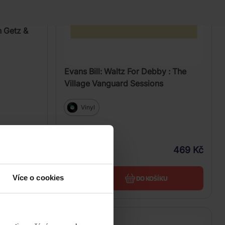
n Getz &
Evans Bill: Waltz For Debby : The
Village Vanguard Sessions
Vinyl
699 Kč
469 Kč
Skladem
Více o cookies
U
DO KOŠÍKU