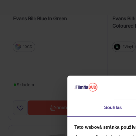
Evans Bill: Blue In Green
Evans Bil
Coloured B
10CD
2Vinyl
319 Kč
Skladem
Skladem
Souhlas
DO KOŠÍKU
Tato webová stránka použív