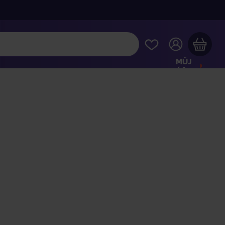
MŮJ
ÚČET
Váš nákupní košík je prázdný
HLÉDNĚTE SI NEJOBLÍBENĚJŠÍ PRODUKTY
kupte ještě za
2 000 Kč
a dopravu máte zdarma
Pokračovat v nákupu