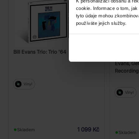
K personalizaci obsahu a re
cookie. Informace o tom, jak
tyto údaje mohou zkombinovat
používáte jejich služby.
Bill Evans Trio: Trio '64
Evans, Get
Recording
Vinyl
Vinyl
1 099 Kč
Skladem
Skladem