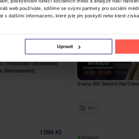
klam, poskytování funkcí sociálních médií a analýze naší návšt
 náš web používáte, sdílíme se svými partnery pro sociální média
 s dalšími informacemi, které jste jim poskytli nebo které získa
Upravit
z: Previously Unreleased
s (Remastered)
Evans Bill: Behind the Dike
2CD
1 099 Kč
Skladem