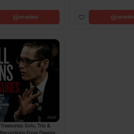
DO KOŠÍKU
DO KOŠÍK
 Treasures: Solo, Trio &
 Recordings From Denmark