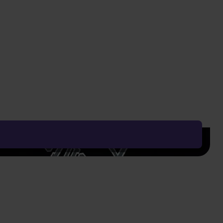
699 Kč
Vyčistit vše
Řadit od:
Nejoblíbenějšího
Zobrazení