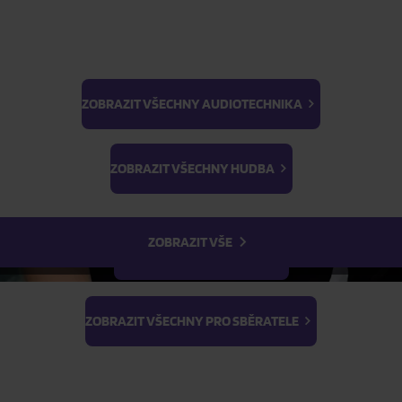
s
Skladem
FILTR
ZOBRAZIT VŠECHNY AUDIOTECHNIKA
BTS
Light Stick & Keyring
ZOBRAZIT VŠECHNY HUDBA
Stray Kids
ZOBRAZIT VŠE
ZOBRAZIT VŠECHNY FILMY
ZOBRAZIT VŠECHNY PRO SBĚRATELE