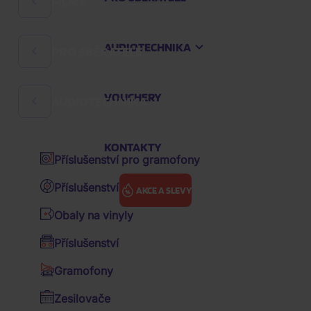
FILMY
Rock
Hard 'n' Heavy
AUDIOTECHNIKA
PRO SBĚRATELE
Filmové komedie
Česká hudba
České filmy
Audioknihy
VOUCHERY
AUDIOTECHNIKA
Sklenice a půllitry
Pohádky
K-pop
Zápisníky
Večerníčky
KONTAKTY
Pop
Příslušenství pro gramofony
Klíčenky
Animované filmy
Hip Hop
Příslušenství pro vinyly
AKCE A SLEVY
Sběratelské figurky
Akční filmy
R&B
Obaly na vinyly
Polštáře
Drama filmy
Soundtrack / OST
블라세
Příslušenství
Ostatní předměty
Sci-fi
Various / výběry zahraniční
Gramofony
블라세
Kšiltovky
Thrillery
Various / výběry CZ&SK
Zesilovače
Objevte jedinečný hudební svět ???, umělce, jehož
Hrnky
Životopisné filmy