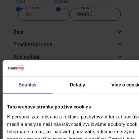
24 Kč
99980 Kč
Cena od
Cena do
Žánr
Značka/Výrobce
Rok vydání
Hip Hop
Od
Do
Dostupnost
Import
Druh média
Souhlas
Detaily
Více o cooki
Skladem
3D
Počet CD
Tato webová stránka používá cookies
CD
K personalizaci obsahu a reklam, poskytování funkcí sociáln
Počet MC
médií a analýze naší návštěvnosti využíváme soubory cooki
Počet DVD
Informace o tom, jak náš web používáte, sdílíme se svými
2
partnery pro sociální média, inzerci a analýzy. Partneři tyto