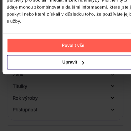
Počet BD
údaje mohou zkombinovat s dalšími informacemi, které jste 
poskytli nebo které získali v důsledku toho, že používáte jeji
Počet vinyl
služby.
Počet KiT
Balení média
Povolit vše
Formát média
Upravit
Počet Platform Album
Zvuk
Titulky
Rok výroby
Přístupnost