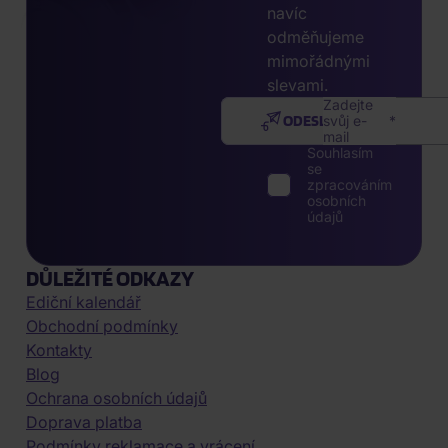
navíc
odměňujeme
mimořádnými
slevami.
Zadejte
ODESLAT
svůj e-
mail
Souhlasím
se
zpracováním
osobních
údajů
DŮLEŽITÉ ODKAZY
Ediční kalendář
Obchodní podmínky
Kontakty
Blog
Ochrana osobních údajů
Doprava platba
Podmínky reklamace a vrácení