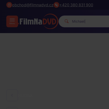
obchod@filmnadvd.cz
+420 380 831 900
Michael Jackson.
|
HUDBA