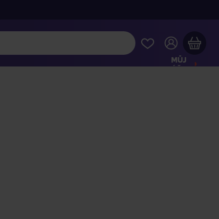
MŮJ
ÚČET
Váš nákupní košík je prázdný
HLÉDNĚTE SI NEJOBLÍBENĚJŠÍ PRODUKTY
kupte ještě za
2 000 Kč
a dopravu máte zdarma
Pokračovat v nákupu