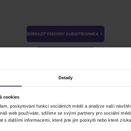
ZOBRAZIT VŠECHNY AUDIOTECHNIKA
BTS
Light Stick & Keyring
ZOBRAZIT VŠECHNY HUDBA
Stray Kids
Detaily
ZOBRAZIT VŠE
ZOBRAZIT VŠECHNY FILMY
á cookies
ZOBRAZIT VŠECHNY PRO SBĚRATELE
klam, poskytování funkcí sociálních médií a analýze naší návšt
 náš web používáte, sdílíme se svými partnery pro sociální média
 s dalšími informacemi, které jste jim poskytli nebo které získa