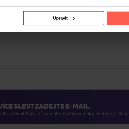
Upravit
VÍCE SLEV? ZADEJTE E-MAIL.
ašeho newsletteru, ať vám akce nebo novinky neutečou. Naš