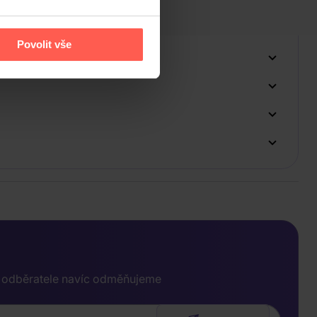
Povolit vše
e odběratele navíc odměňujeme