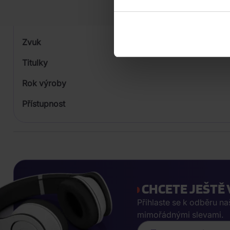
Formát média
Počet Platform Album
Zvuk
Titulky
Rok výroby
Přístupnost
CHCETE JEŠTĚ 
Přihlaste se k odběru n
mimořádnými slevami.