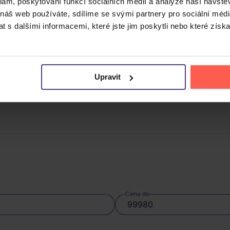
klam, poskytování funkcí sociálních médií a analýze naší návšt
 náš web používáte, sdílíme se svými partnery pro sociální média
Skladem
 s dalšími informacemi, které jste jim poskytli nebo které získa
DO KOŠÍKU
DO KOŠÍK
Upravit
Cena do