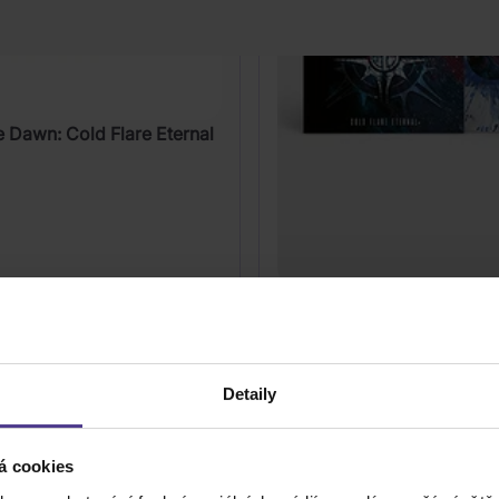
 Dawn: Cold Flare Eternal
Before The Dawn: Cold Fla
(Coloured Blue Splatter Vin
Detaily
Vinyl
á cookies
389 Kč