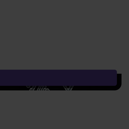
719 Kč
Vyčistit vše
Řadit od:
Nejoblíbenějšího
Zobrazení
AKCE
-30%