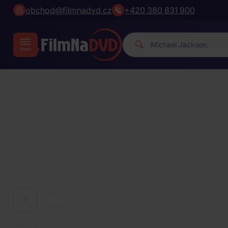
obchod@filmnadvd.cz
+420 380 831 900
|
HUDBA