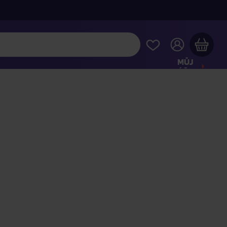
MŮJ
ÚČET
Váš nákupní košík je prázdný
HLÉDNĚTE SI NEJOBLÍBENĚJŠÍ PRODUKTY
kupte ještě za
2 000 Kč
a dopravu máte zdarma
Pokračovat v nákupu