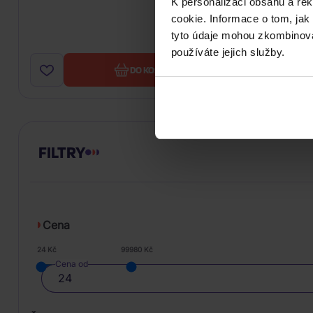
K personalizaci obsahu a re
cookie. Informace o tom, jak
tyto údaje mohou zkombinovat
používáte jejich služby.
DO KOŠÍKU
FILTRY
Cena
24 Kč
99980 Kč
Cena od