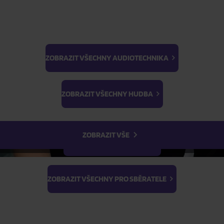
Skladem
ed Blue Splatter Vinyl)
Skladem
ZOBRAZIT VŠECHNY AUDIOTECHNIKA
BTS
FILTR
Light Stick & Keyring
ZOBRAZIT VŠECHNY HUDBA
Stray Kids
ZOBRAZIT VŠE
ZOBRAZIT VŠECHNY FILMY
ZOBRAZIT VŠECHNY PRO SBĚRATELE