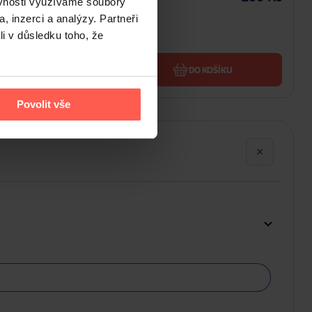
ěvnosti využíváme soubory
719 Kč
, inzerci a analýzy. Partneři
li v důsledku toho, že
U
DO KOŠÍKU
Povolit vše