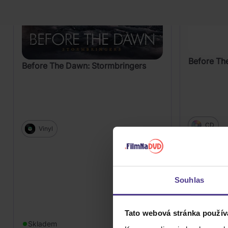
Before The
Before The Dawn: Stormbringers
CD
Vinyl
Souhlas
Tato webová stránka použív
Skladem
779 Kč
Skladem