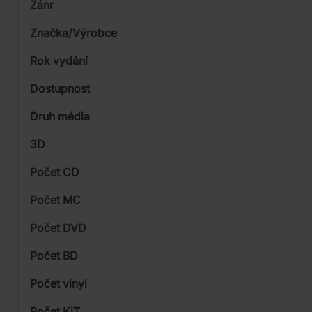
Žánr
Značka/Výrobce
Rok vydání
Rock
Od
Dostupnost
Mystic Production
Druh média
Skladem
Sony Music
3D
Warner
Počet CD
CD
Počet MC
Vinyl
Počet DVD
1
Počet BD
Počet vinyl
Počet KiT