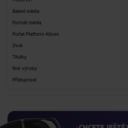
Balení média
1
Formát média
Počet Platform Album
Digisleeve
Zvuk
LP
Titulky
Rok výroby
Přístupnost
CHCETE JEŠTĚ 