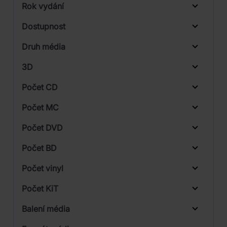
Rok vydání
Rock
Od
Do
Dostupnost
Sony Music
Druh média
Skladem
3D
Počet CD
CD
Počet MC
Vinyl
Počet DVD
1
Počet BD
Počet vinyl
Počet KiT
Balení média
1