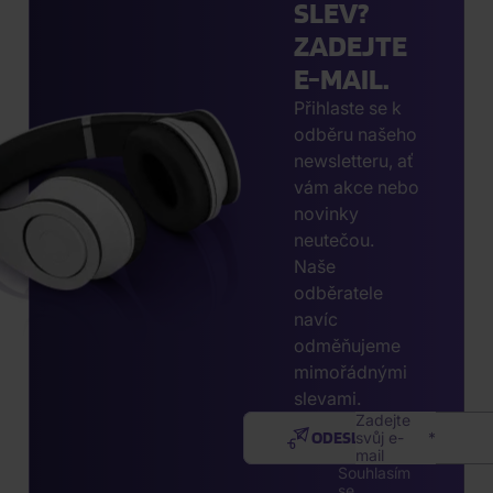
SLEV?
ZADEJTE
E-MAIL.
Přihlaste se k
odběru našeho
newsletteru, ať
vám akce nebo
novinky
neutečou.
Naše
odběratele
navíc
odměňujeme
mimořádnými
slevami.
Zadejte
ODESLAT
svůj e-
mail
Souhlasím
se