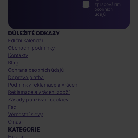
zpracováním
osobních
údajů
DŮLEŽITÉ ODKAZY
Ediční kalendář
Obchodní podmínky
Kontakty
Blog
Ochrana osobních údajů
Doprava platba
Podmínky reklamace a vrácení
Reklamace a vrácení zboží
Zásady používání cookies
Faq
Věrnostní slevy
O nás
KATEGORIE
Hudba