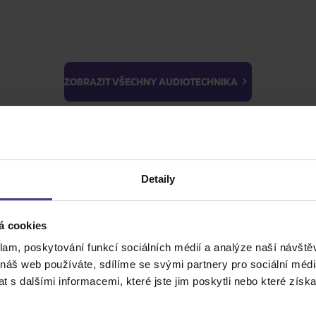
ZOBRAZIT VŠECHNY AUDIOTECHNIKA
BTS
Light Stick & Keyring
ZOBRAZIT VŠECHNY HUDBA
Stray Kids
Detaily
ZOBRAZIT VŠE
ZOBRAZIT VŠECHNY FILMY
á cookies
klam, poskytování funkcí sociálních médií a analýze naší návšt
ZOBRAZIT VŠECHNY PRO SBĚRATELE
 náš web používáte, sdílíme se svými partnery pro sociální média
 s dalšími informacemi, které jste jim poskytli nebo které získa