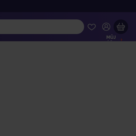
MŮJ
ÚČET
Váš nákupní košík je prázdný
HLÉDNĚTE SI NEJOBLÍBENĚJŠÍ PRODUKTY
kupte ještě za
2 000 Kč
a dopravu máte zdarma
Pokračovat v nákupu