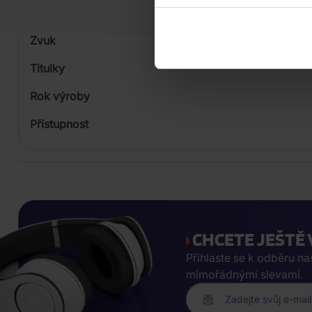
Počet Platform Album
Zvuk
Titulky
Rok výroby
Přístupnost
CHCETE JEŠTĚ 
Přihlaste se k odběru n
mimořádnými slevami.
Zadejte svůj e-mail