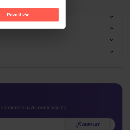
Povolit vše
e odběratele navíc odměňujeme
ODESLAT