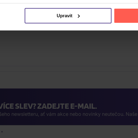
Upravit
VÍCE SLEV? ZADEJTE E-MAIL.
ašeho newsletteru, ať vám akce nebo novinky neutečou. Naš