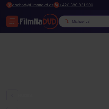
obchod@filmnadvd.cz
+420 380 831 900
Michael Jackson.
|
HUDBA